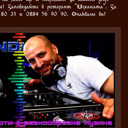
ви! Заповядайте в ресторант "Механата". За
3 80 31 и 0884 56 90 90. Очакваме ви!