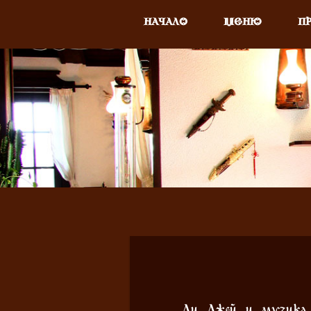
НАЧАЛО
МЕНЮ
П
Ди Джей и музика н