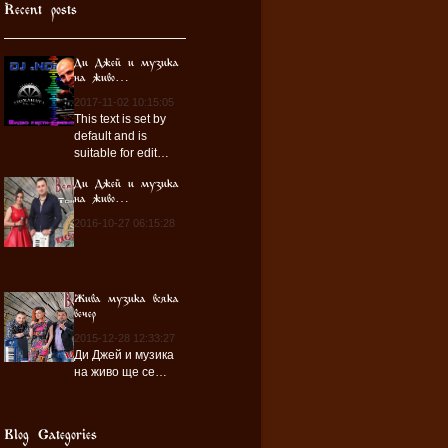
Recent posts
Ди Джей и музика
на живо…
2017-11-02 10:15:05
This text is set by
default and is
suitable for edit…
Ди Джей и музика
на живо…
2016-10-27 06:15:28
Жива музика всяка
вечер
2015-12-28 12:33:27
Ди Джей и музика
на живо ще се…
Blog Categories