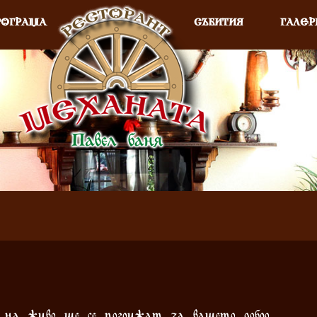
РОГРАМА
СЪБИТИЯ
ГАЛЕР
а живо ще се погрижат за вашето добро